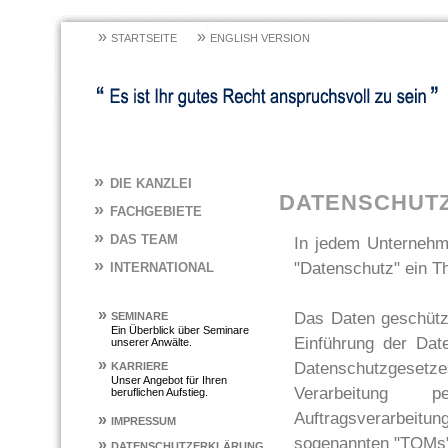
»
»
STARTSEITE
ENGLISH VERSION
»
DIE KANZLEI
DATENSCHUT
»
FACHGEBIETE
»
DAS TEAM
In jedem Unternehm
»
"Datenschutz" ein T
INTERNATIONAL
»
Das Daten geschützt
SEMINARE
Ein Überblick über Seminare
Einführung der Da
unserer Anwälte.
»
Datenschutzgesetz
KARRIERE
Unser Angebot für Ihren
Verarbeitung p
beruflichen Aufstieg.
Auftragsverarbeitun
»
IMPRESSUM
sogenannten "TOMs")
»
DATENSCHUTZERKLÄRUNG