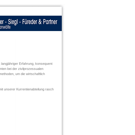
it langjähriger Erfahrung, konsequent
enten bei der zivilprozessualen
methoden, um die wirtschaftlich
mit unserer Kurrentienabteilung rasch