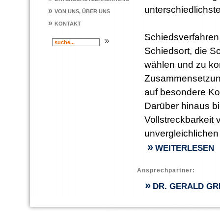
unterschiedlichst
»
VON UNS, ÜBER UNS
»
KONTAKT
Schiedsverfahren 
Schiedsort, die S
wählen und zu kom
Zusammensetzung 
auf besondere Ko
Darüber hinaus bie
Vollstreckbarkeit
unvergleichlichen 
»
WEITERLESEN
Ansprechpartner:
»
DR. GERALD GR