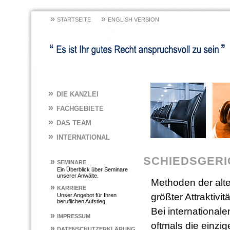
»
»
STARTSEITE
ENGLISH VERSION
»
DIE KANZLEI
»
FACHGEBIETE
»
DAS TEAM
»
INTERNATIONAL
SCHIEDSGERI
»
SEMINARE
Ein Überblick über Seminare
unserer Anwälte.
Methoden der alte
»
KARRIERE
größter Attraktivi
Unser Angebot für Ihren
beruflichen Aufstieg.
Bei international
»
IMPRESSUM
oftmals die einzi
»
DATENSCHUTZERKLÄRUNG