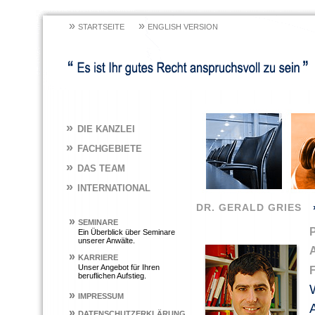
»
»
STARTSEITE
ENGLISH VERSION
»
DIE KANZLEI
»
FACHGEBIETE
»
DAS TEAM
»
INTERNATIONAL
DR. GERALD GRIES
»
SEMINARE
Ein Überblick über Seminare
unserer Anwälte.
»
KARRIERE
Unser Angebot für Ihren
beruflichen Aufstieg.
»
IMPRESSUM
»
DATENSCHUTZERKLÄRUNG