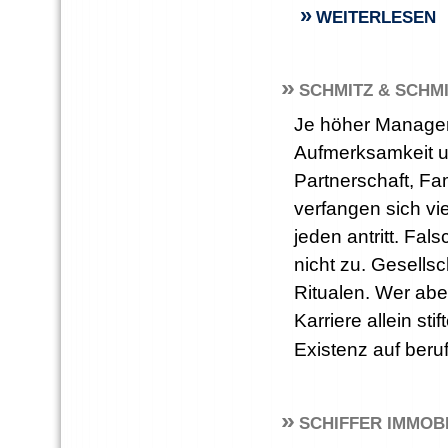
»
WEITERLESEN
»
SCHMITZ & SCHM
Je höher Manager
Aufmerksamkeit und
Partnerschaft, Fam
verfangen sich vi
jeden antritt. Fal
nicht zu. Gesells
Ritualen. Wer aber
Karriere allein st
Existenz auf beruf
»
SCHIFFER IMMOB