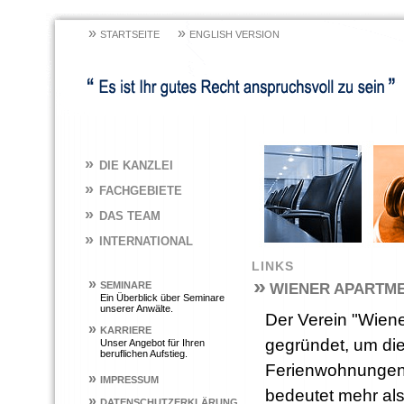
»
»
STARTSEITE
ENGLISH VERSION
»
DIE KANZLEI
»
FACHGEBIETE
»
DAS TEAM
»
INTERNATIONAL
LINKS
»
»
SEMINARE
WIENER APARTME
Ein Überblick über Seminare
unserer Anwälte.
Der Verein "Wien
»
KARRIERE
gegründet, um di
Unser Angebot für Ihren
beruflichen Aufstieg.
Ferienwohnungen 
»
IMPRESSUM
bedeutet mehr al
»
DATENSCHUTZERKLÄRUNG