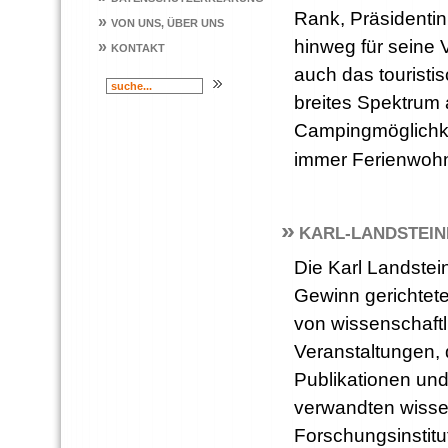
Rank, Präsidenti
»
VON UNS, ÜBER UNS
hinweg für seine 
»
KONTAKT
auch das touristi
breites Spektrum 
Campingmöglichke
immer Ferienwoh
»
KARL-LANDSTEI
Die Karl Landstein
Gewinn gerichteter
von wissenschaft
Veranstaltungen,
Publikationen un
verwandten wisse
Forschungsinstit