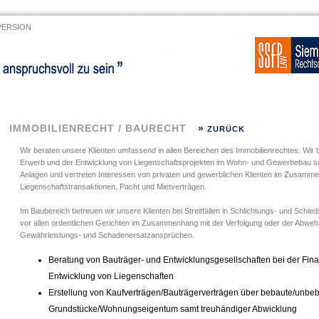
VERSION
IMMOBILIENRECHT / BAURECHT
»
ZURÜCK
Wir beraten unsere Klienten umfassend in allen Bereichen des Immobilienrechtes. Wir b
Erwerb und der Entwicklung von Liegenschaftsprojekten im Wohn- und Gewerbebau sow
Anlagen und vertreten Interessen von privaten und gewerblichen Klienten im Zusamm
Liegenschaftstransaktionen, Pacht und Mietverträgen.
Im Baubereich betreuen wir unsere Klienten bei Streitfällen in Schlichtungs- und Schi
vor allen ordentlichen Gerichten im Zusammenhang mit der Verfolgung oder der Abwe
Gewährleistungs- und Schadenersatzansprüchen.
Beratung von Bauträger- und Entwicklungsgesellschaften bei der Fi
Entwicklung von Liegenschaften
Erstellung von Kaufverträgen/Bauträgerverträgen über bebaute/unbe
Grundstücke/Wohnungseigentum samt treuhändiger Abwicklung