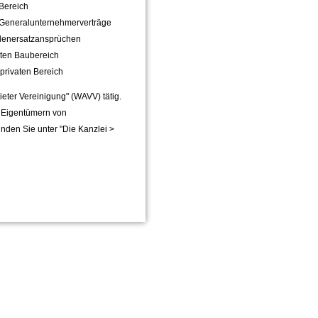
 Bereich
re/Generalunternehmerverträge
denersatzansprüchen
mten Baubereich
privaten Bereich
eter Vereinigung" (WAVV) tätig.
nd Eigentümern von
nden Sie unter "Die Kanzlei >