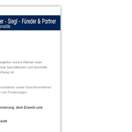
egleiten unsere Klienten beim
ie Spezialbauten und idustrielle
enhang mit
edsverfahren sowie Gerichtsverfahren
hr von Forderungen,
nanzierung, dem Erwerb und
baute