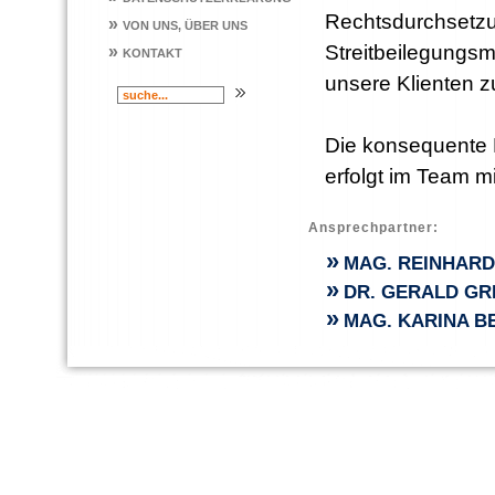
Rechtsdurchsetzun
»
VON UNS, ÜBER UNS
Streitbeilegungsm
»
KONTAKT
unsere Klienten z
Die konsequente E
erfolgt im Team mi
Ansprechpartner:
»
MAG. REINHAR
»
DR. GERALD GR
»
MAG. KARINA B