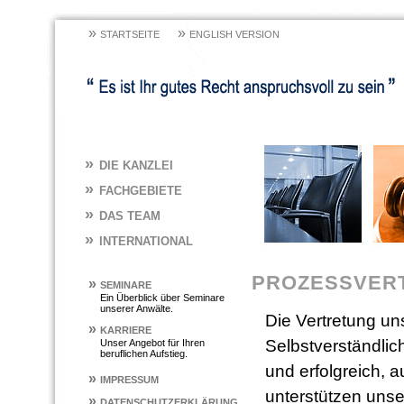
»
»
STARTSEITE
ENGLISH VERSION
»
DIE KANZLEI
»
FACHGEBIETE
»
DAS TEAM
»
INTERNATIONAL
PROZESSVER
»
SEMINARE
Ein Überblick über Seminare
unserer Anwälte.
Die Vertretung uns
»
KARRIERE
Selbstverständlich
Unser Angebot für Ihren
beruflichen Aufstieg.
und erfolgreich, a
»
IMPRESSUM
unterstützen unser
»
DATENSCHUTZERKLÄRUNG