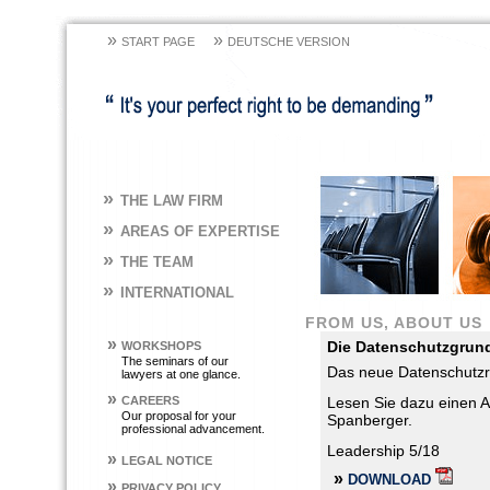
»
»
START PAGE
DEUTSCHE VERSION
»
THE LAW FIRM
»
AREAS OF EXPERTISE
»
THE TEAM
»
INTERNATIONAL
FROM US, ABOUT US
»
Die Datenschutzgrun
WORKSHOPS
The seminars of our
Das neue Datenschutzr
lawyers at one glance.
»
CAREERS
Lesen Sie dazu einen A
Our proposal for your
Spanberger.
professional advancement.
Leadership 5/18
»
LEGAL NOTICE
»
DOWNLOAD
»
PRIVACY POLICY