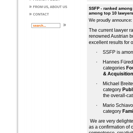
»
FROM US, ABOUT US
SSFP - ranked among t
among top 10 lawyers 
»
CONTACT
We proudly announce:
The current lawyer ra
renowned Austrian 
excellent results for 
·
SSFP is among 
·
Hannes Fürede
categories
Fo
& Acquisitio
·
Michael Breite
category
Publ
the overall-ca
·
Mario Schiavon
category
Fami
We are very delight
as a confirmation of o
competence, creativit