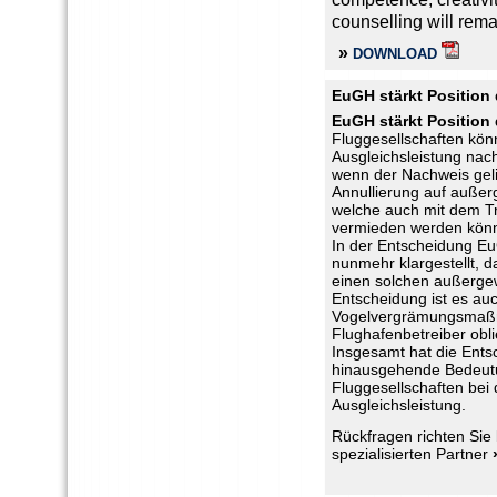
counselling will remai
»
DOWNLOAD
EuGH stärkt Position 
EuGH stärkt Position 
Fluggesellschaften könn
Ausgleichsleistung nac
wenn der Nachweis geli
Annullierung auf außer
welche auch mit dem T
vermieden werden kön
In der Entscheidung E
nunmehr klargestellt, d
einen solchen außergew
Entscheidung ist es auc
Vogelvergrämungsmaßn
Flughafenbetreiber obl
Insgesamt hat die Ents
hinausgehende Bedeutun
Fluggesellschaften bei
Ausgleichsleistung.
Rückfragen richten Sie 
spezialisierten Partner